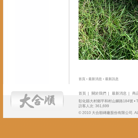
首頁
›
最新消息
›
最新訊息
首頁
|
關於我們
|
最新消息
|
商
彰化縣大村鄉平和村山腳路184號 • TEL：(04
訪客人次: 361,699
© 2010 大合順磚廠股份有限公司. ALL