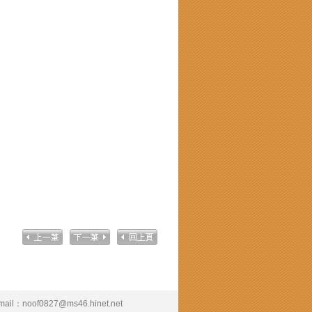
mail：
noof0827@ms46.hinet.net