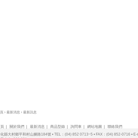
頁
›
最新消息
›
最新訊息
首頁
|
關於我們
|
最新消息
|
商品型錄
|
詢問車
|
網站地圖
|
聯絡我們
化縣大村鄉平和村山腳路184號 • TEL：(04) 852 0713~5 • FAX：(04) 852-0716 • E-