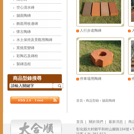
空心清水磚
舖面陶磚
飾面用收邊磚
人行步道陶磚
懷古陶磚
水土保持及景觀用陶磚
窯燒窯變磚
彩陶石及磚粉
製磚流程
商品型錄搜尋
停車場用陶磚
首頁
›
商品型錄
›
舖面陶磚
首頁
|
關於我們
|
最新消息
|
商
彰化縣大村鄉平和村山腳路184號 • TEL：(04