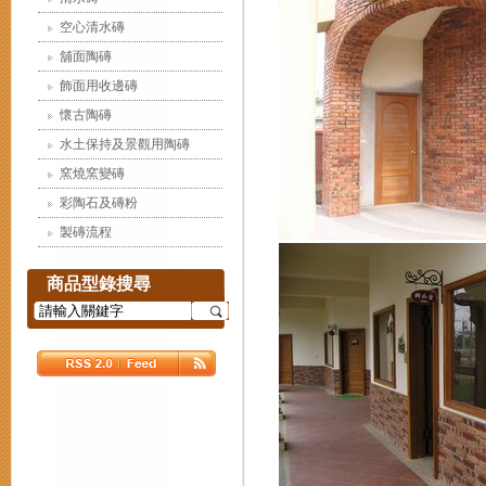
空心清水磚
舖面陶磚
飾面用收邊磚
懷古陶磚
水土保持及景觀用陶磚
窯燒窯變磚
彩陶石及磚粉
製磚流程
商品型錄搜尋