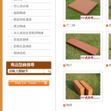
空心清水磚
舖面陶磚
飾面用收邊磚
尺二磚
懷古陶磚
水土保持及景觀用陶磚
窯燒窯變磚
彩陶石及磚粉
製磚流程
商品型錄搜尋
陶片
陶磚