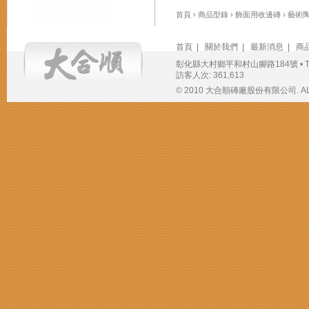
首頁
›
商品型錄
›
飾面用收邊磚
›
藝術
首頁
|
關於我們
|
最新消息
|
商
彰化縣大村鄉平和村山腳路184號 • TEL：(04
訪客人次: 361,613
© 2010 大合順磚廠股份有限公司. ALL